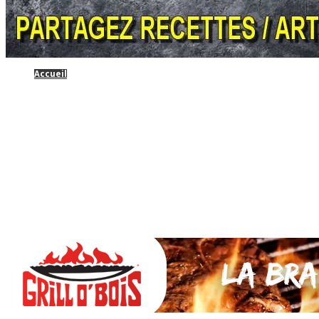
Accueil
* PARTAGEZ *
SAUCES Maison
TAPAS
La VIANDE
Le Bœuf et de Veau
Le porc
Le Mouton et l’Agneau
Le Poulet et la Volaille
Le Canard
Le lapin et le gibier
Le POISSON et +
A la BROCHE
Les ACCOMPAGNEMENTS
VEGETARIENS
DESSERTS