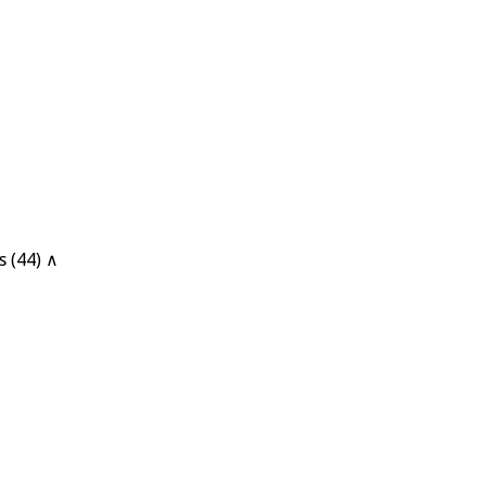
s (44) ∧