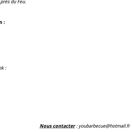
 près du Feu.
 :
k :
Nous contacter
: youbarbecue@hotmail.fr