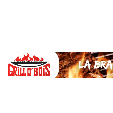
SAUCES Maison
TAPAS
La VIANDE
Le Bœuf et de Veau
Le porc
Le Mouton et l’Agneau
Le Poulet et la Volaille
Le Canard
Le lapin et le gibier
Le POISSON et +
A la BROCHE
Les ACCOMPAGNEMENTS
VEGETARIENS
DESSERTS