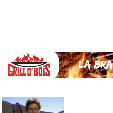
SAUCES Maison
TAPAS
La VIANDE
Le Bœuf et de Veau
Le porc
Le Mouton et l’Agneau
Le Poulet et la Volaille
Le Canard
Le lapin et le gibier
Le POISSON et +
A la BROCHE
Les ACCOMPAGNEMENTS
VEGETARIENS
DESSERTS