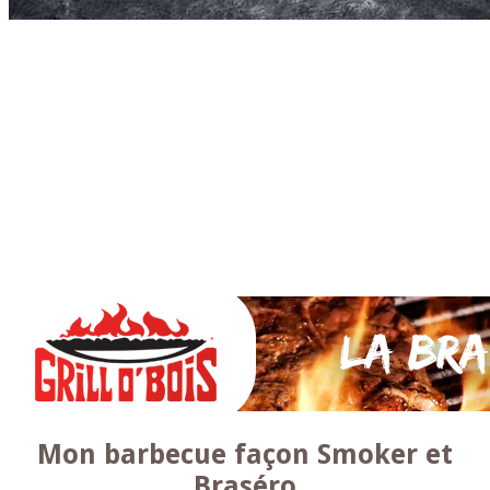
Accueil
* PARTAGEZ *
SAUCES Maison
TAPAS
La VIANDE
Le Bœuf et de Veau
Le porc
Le Mouton et l’Agneau
Le Poulet et la Volaille
Le Canard
Le lapin et le gibier
Le POISSON et +
A la BROCHE
Les ACCOMPAGNEMENTS
VEGETARIENS
DESSERTS
Mon barbecue façon Smoker et
Braséro