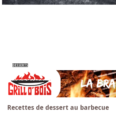
Accueil
* PARTAGEZ *
SAUCES Maison
TAPAS
La VIANDE
Le Bœuf et de Veau
Le porc
Le Mouton et l’Agneau
Le Poulet et la Volaille
Le Canard
Le lapin et le gibier
Le POISSON et +
A la BROCHE
Les ACCOMPAGNEMENTS
VEGETARIENS
DESSERTS
Recettes de dessert au barbecue