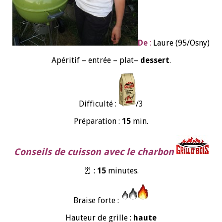
De
:
Laure (95/Osny)
Apéritif – entrée – plat–
dessert
.
Difficulté :
/3
Préparation :
15
min.
Conseils de cuisson avec le charbon
⏰ :
15
minutes.
Braise forte :
Hauteur de grille :
haute