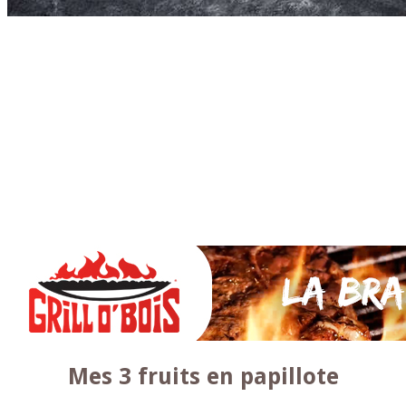
Accueil
* PARTAGEZ *
SAUCES Maison
TAPAS
La VIANDE
Le Bœuf et de Veau
Le porc
Le Mouton et l’Agneau
Le Poulet et la Volaille
Le Canard
Le lapin et le gibier
Le POISSON et +
A la BROCHE
Les ACCOMPAGNEMENTS
VEGETARIENS
DESSERTS
Mes 3 fruits en papillote