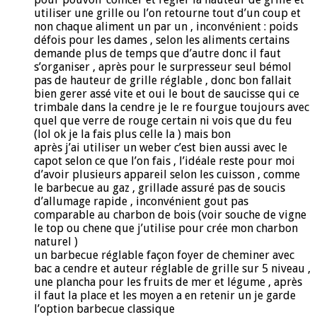
utiliser une grille ou l’on retourne tout d’un coup et
non chaque aliment un par un , inconvénient : poids
défois pour les dames , selon les aliments certains
demande plus de temps que d’autre donc il faut
s’organiser , après pour le surpresseur seul bémol
pas de hauteur de grille réglable , donc bon fallait
bien gerer assé vite et oui le bout de saucisse qui ce
trimbale dans la cendre je le re fourgue toujours avec
quel que verre de rouge certain ni vois que du feu
(lol ok je la fais plus celle la ) mais bon
après j’ai utiliser un weber c’est bien aussi avec le
capot selon ce que l’on fais , l’idéale reste pour moi
d’avoir plusieurs appareil selon les cuisson , comme
le barbecue au gaz , grillade assuré pas de soucis
d’allumage rapide , inconvénient gout pas
comparable au charbon de bois (voir souche de vigne
le top ou chene que j’utilise pour crée mon charbon
naturel )
un barbecue réglable façon foyer de cheminer avec
bac a cendre et auteur réglable de grille sur 5 niveau ,
une plancha pour les fruits de mer et légume , après
il faut la place et les moyen a en retenir un je garde
l’option barbecue classique