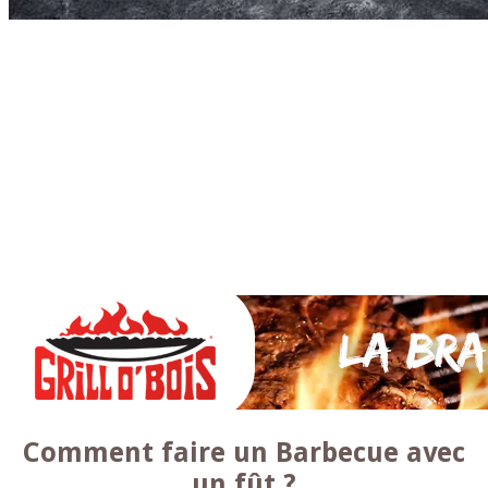
Accueil
* PARTAGEZ *
SAUCES Maison
TAPAS
La VIANDE
Le Bœuf et de Veau
Le porc
Le Mouton et l’Agneau
Le Poulet et la Volaille
Le Canard
Le lapin et le gibier
Le POISSON et +
A la BROCHE
Les ACCOMPAGNEMENTS
VEGETARIENS
DESSERTS
Comment faire un Barbecue avec
un fût ?