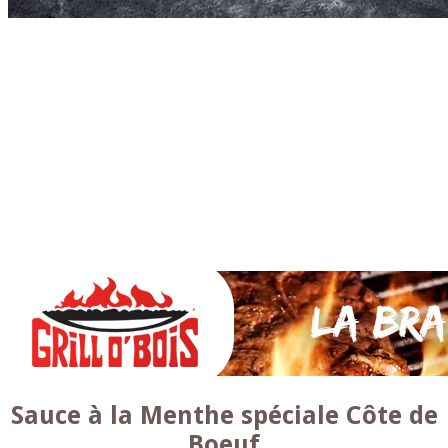
Accueil
* PARTAGEZ *
SAUCES Maison
TAPAS
La VIANDE
Le Bœuf et de Veau
Le porc
Le Mouton et l’Agneau
Le Poulet et la Volaille
Le Canard
Le lapin et le gibier
Le POISSON et +
A la BROCHE
Les ACCOMPAGNEMENTS
VEGETARIENS
DESSERTS
Sauce à la Menthe spéciale Côte de
Boeuf