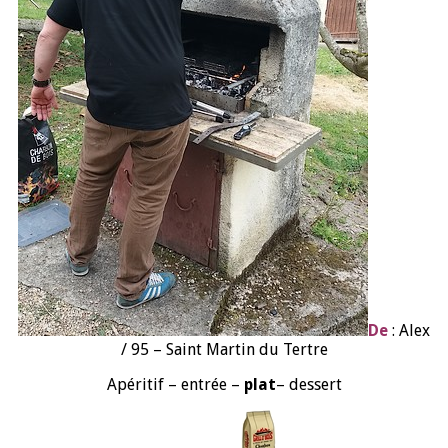
De
: Alex
/ 95 – Saint Martin du Tertre
Apéritif – entrée –
plat
– dessert