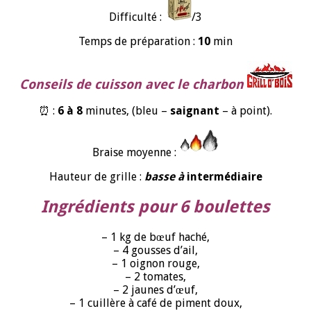
Difficulté :
/3
Temps de préparation :
10
min
Conseils de cuisson avec le charbon
⏰ :
6 à 8
minutes, (bleu –
saignant
– à point).
Braise moyenne :
Hauteur de grille :
basse à
intermédiaire
Ingrédients pour 6 boulettes
– 1 kg de bœuf haché,
– 4 gousses d’ail,
– 1 oignon rouge,
– 2 tomates,
– 2 jaunes d’œuf,
– 1 cuillère à café de piment doux,