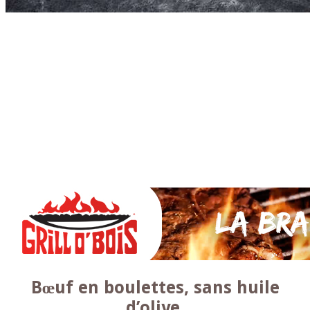
Accueil
* PARTAGEZ *
SAUCES Maison
TAPAS
La VIANDE
Le Bœuf et de Veau
Le porc
Le Mouton et l’Agneau
Le Poulet et la Volaille
Le Canard
Le lapin et le gibier
Le POISSON et +
A la BROCHE
Les ACCOMPAGNEMENTS
VEGETARIENS
DESSERTS
Bœuf en boulettes, sans huile
d’olive.