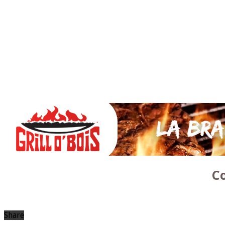
SAUCES Maison
TAPAS
La VIANDE
Le Bœuf et de Veau
Le porc
Le Mouton et l’Agneau
Le Poulet et la Volaille
Le Canard
Le lapin et le gibier
Le POISSON et +
A la BROCHE
Les ACCOMPAGNEMENTS
VEGETARIENS
DESSERTS
C
Share