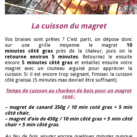
La cuisson du magret
Vos braises sont prêtes ? C’est parti, on dépose donc
sur une grille moyenne le magret
10
minutes côté gras
près de la chaleur, puis on le
retourne environ 5 minutes
. Retournez le ensuite
encore
5 minutes côté gras
et entaillez ensuite votre
magret avec un couteau aiguisé pour apprécier la
cuisson. Si il est encore trop saignant, finissez la cuisson
côté graisse. (5 minutes max devrait être suffisant).
Temps de cuisson au charbon de bois pour un magret
rosé :
– magret de canard 350g / 10 min coté gras + 5 min
côté chair,
– magret d’oie de 450g / 10 min côté gras + 5 min côté
chair + 5 min côté gras.
Au feu de bois ajoutez encore quelques minutes puisque