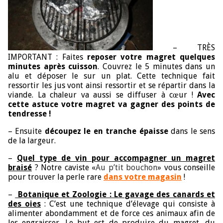
– TRÈS
IMPORTANT : Faites
reposer votre magret quelques
minutes après cuisson
. Couvrez le 5 minutes dans un
alu et déposer le sur un plat. Cette technique fait
ressortir les jus vont ainsi ressortir et se répartir dans la
viande. La chaleur va aussi se diffuser à cœur !
Avec
cette astuce votre magret va gagner des points de
tendresse !
– Ensuite
découpez le en tranche épaisse
dans le sens
de la largeur.
–
Quel type de vin pour accompagner un magret
braisé
? Notre caviste «
Au p’tit bouchon
» vous conseille
pour trouver la perle rare
dans votre magasin
!
–
Botanique et Zoologie : Le gavage des canards et
des oies
: C’est une technique d’élevage qui consiste à
alimenter abondamment et de force ces animaux afin de
les engraisser. Le but est de produire du magret, du