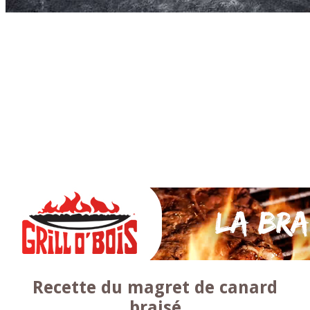
Accueil
* PARTAGEZ *
SAUCES Maison
TAPAS
La VIANDE
Le Bœuf et de Veau
Le porc
Le Mouton et l’Agneau
Le Poulet et la Volaille
Le Canard
Le lapin et le gibier
Le POISSON et +
A la BROCHE
Les ACCOMPAGNEMENTS
VEGETARIENS
DESSERTS
Recette du magret de canard
braisé