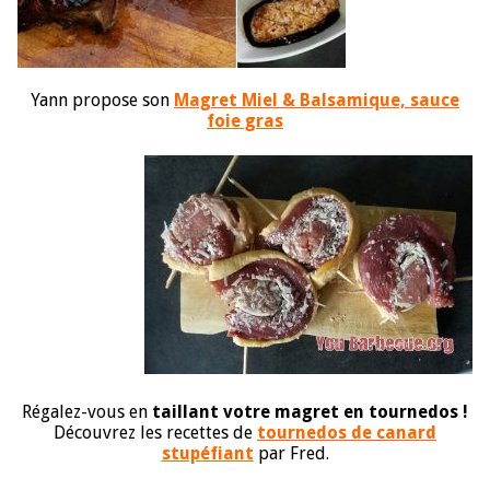
Yann propose son
Magret Miel & Balsamique, sauce
foie gras
Régalez-vous en
taillant votre magret en tournedos !
Découvrez les recettes de
tournedos de canard
stupéfiant
par Fred.