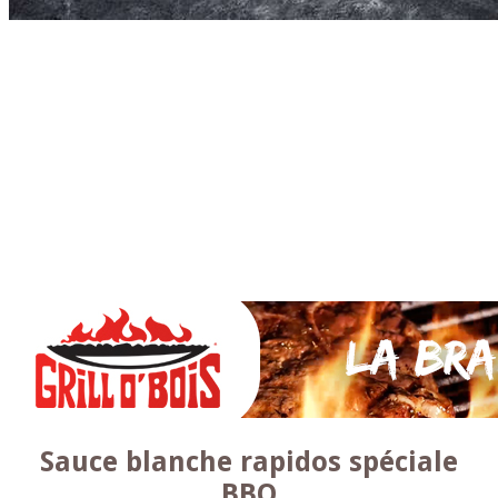
Accueil
* PARTAGEZ *
SAUCES Maison
TAPAS
La VIANDE
Le Bœuf et de Veau
Le porc
Le Mouton et l’Agneau
Le Poulet et la Volaille
Le Canard
Le lapin et le gibier
Le POISSON et +
A la BROCHE
Les ACCOMPAGNEMENTS
VEGETARIENS
DESSERTS
Sauce blanche rapidos spéciale
BBQ