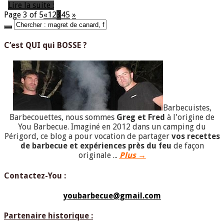
Lire la suite ;
Page 3 of 5
«
1
2
3
4
5
»
C’est QUI qui BOSSE ?
Barbecuistes,
Barbecouettes, nous sommes
Greg et Fred
à l'origine de
You Barbecue. Imaginé en 2012 dans un camping du
Périgord, ce blog a pour vocation de partager
vos recettes
de barbecue et expériences près du feu
de façon
originale ...
Plus →
Contactez-You :
youbarbecue@gmail.com
Partenaire historique :