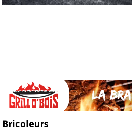
Accueil
* PARTAGEZ *
SAUCES Maison
TAPAS
La VIANDE
Le Bœuf et de Veau
Le porc
Le Mouton et l’Agneau
Le Poulet et la Volaille
Le Canard
Le lapin et le gibier
Le POISSON et +
A la BROCHE
Les ACCOMPAGNEMENTS
VEGETARIENS
DESSERTS
Bricoleurs