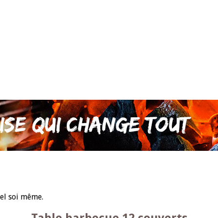
iel soi même.
Table barbecue 12 couverts