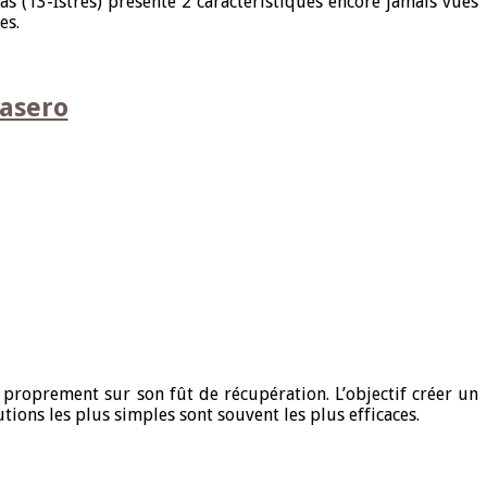
s (13-Istres) présente 2 caractéristiques encore jamais vues
es.
rasero
proprement sur son fût de récupération. L’objectif créer un
ions les plus simples sont souvent les plus efficaces.