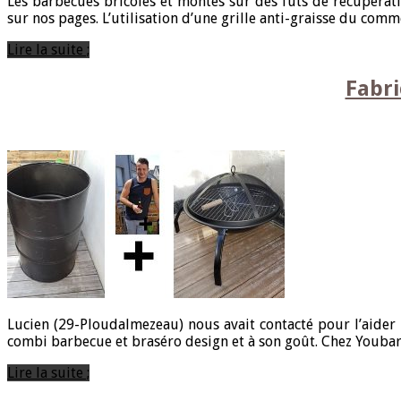
Les barbecues bricolés et montés sur des fûts de récupérati
sur nos pages. L’utilisation d’une grille anti-graisse du comm
Lire la suite ;
Fabri
Lucien (29-Ploudalmezeau) nous avait contacté pour l’aider
combi barbecue et braséro design et à son goût. Chez Youbarb
Lire la suite ;