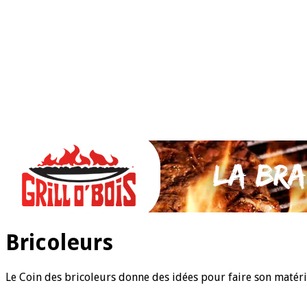
SAUCES Maison
TAPAS
La VIANDE
Le Bœuf et de Veau
Le porc
Le Mouton et l’Agneau
Le Poulet et la Volaille
Le Canard
Le lapin et le gibier
Le POISSON et +
A la BROCHE
Les ACCOMPAGNEMENTS
VEGETARIENS
DESSERTS
Bricoleurs
Le Coin des bricoleurs donne des idées pour faire son matér