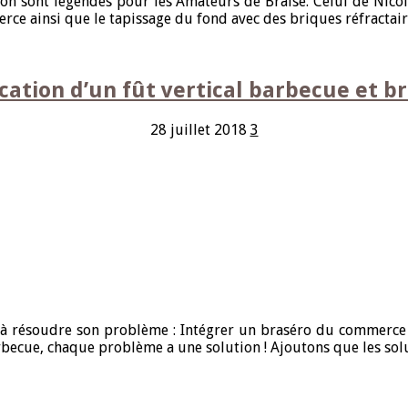
on sont légendes pour les Amateurs de Braise. Celui de Nicola
erce ainsi que le tapissage du fond avec des briques réfractair
cation d’un fût vertical barbecue et b
28 juillet 2018
3
 à résoudre son problème : Intégrer un braséro du commerce 
ecue, chaque problème a une solution ! Ajoutons que les solut