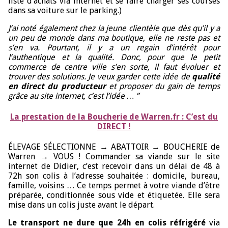
liste d’achats via internet et se faire charger ses courses
dans sa voiture sur le parking.)
J’ai noté également chez la jeune clientèle que dès qu’il y a
un peu de monde dans ma boutique, elle ne reste pas et
s’en va. Pourtant, il y a un regain d’intérêt pour
l’authentique et la qualité. Donc, pour que le petit
commerce de centre ville s’en sorte, il faut évoluer et
trouver des solutions. Je veux garder cette idée de
qualité
en direct du producteur
et proposer du gain de temps
grâce au site internet, c’est l’idée … ”
La prestation de la Boucherie de Warren.fr : C’est du
DIRECT !
ÉLEVAGE SÉLECTIONNE → ABATTOIR → BOUCHERIE de
Warren → VOUS ! Commander sa viande sur le site
internet de Didier, c’est recevoir dans un délai de 48 à
72h son colis à l’adresse souhaitée : domicile, bureau,
famille, voisins … Ce temps permet à votre viande d’être
préparée, conditionnée sous vide et étiquetée. Elle sera
mise dans un colis juste avant le départ.
Le transport ne dure que 24h en colis réfrigéré
via