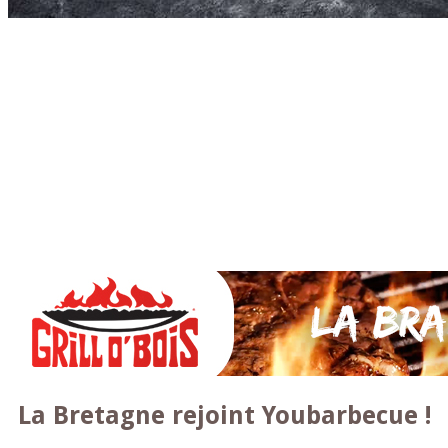
Accueil
* PARTAGEZ *
SAUCES Maison
TAPAS
La VIANDE
Le Bœuf et de Veau
Le porc
Le Mouton et l’Agneau
Le Poulet et la Volaille
Le Canard
Le lapin et le gibier
Le POISSON et +
A la BROCHE
Les ACCOMPAGNEMENTS
VEGETARIENS
DESSERTS
La Bretagne rejoint Youbarbecue !