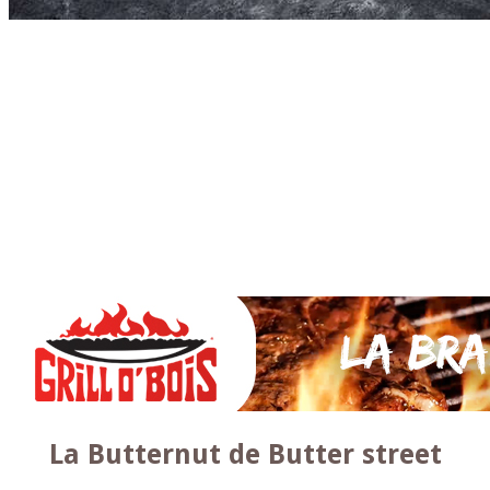
Accueil
* PARTAGEZ *
SAUCES Maison
TAPAS
La VIANDE
Le Bœuf et de Veau
Le porc
Le Mouton et l’Agneau
Le Poulet et la Volaille
Le Canard
Le lapin et le gibier
Le POISSON et +
A la BROCHE
Les ACCOMPAGNEMENTS
VEGETARIENS
DESSERTS
La Butternut de Butter street