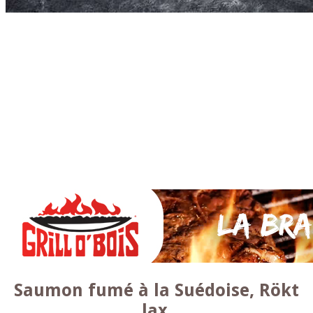
Accueil
* PARTAGEZ *
SAUCES Maison
TAPAS
La VIANDE
Le Bœuf et de Veau
Le porc
Le Mouton et l’Agneau
Le Poulet et la Volaille
Le Canard
Le lapin et le gibier
Le POISSON et +
A la BROCHE
Les ACCOMPAGNEMENTS
VEGETARIENS
DESSERTS
Saumon fumé à la Suédoise, Rökt
lax.