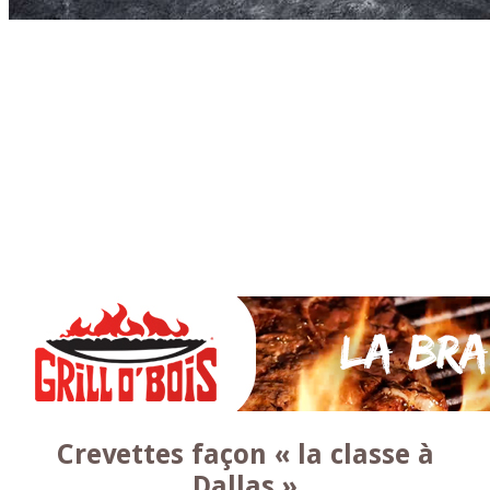
Accueil
* PARTAGEZ *
SAUCES Maison
TAPAS
La VIANDE
Le Bœuf et de Veau
Le porc
Le Mouton et l’Agneau
Le Poulet et la Volaille
Le Canard
Le lapin et le gibier
Le POISSON et +
A la BROCHE
Les ACCOMPAGNEMENTS
VEGETARIENS
DESSERTS
Crevettes façon « la classe à
Dallas »