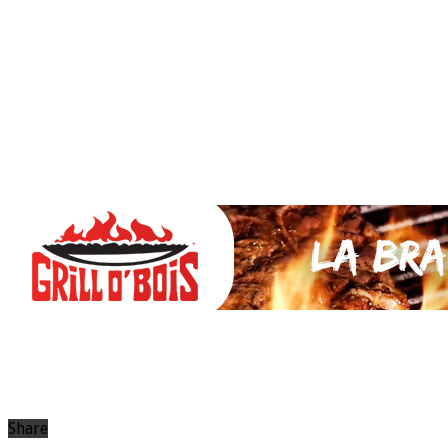
SAUCES Maison
TAPAS
La VIANDE
Le Bœuf et de Veau
Le porc
Le Mouton et l’Agneau
Le Poulet et la Volaille
Le Canard
Le lapin et le gibier
Le POISSON et +
A la BROCHE
Les ACCOMPAGNEMENTS
VEGETARIENS
DESSERTS
Share