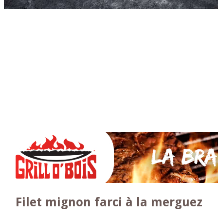
Accueil
* PARTAGEZ *
SAUCES Maison
TAPAS
La VIANDE
Le Bœuf et de Veau
Le porc
Le Mouton et l’Agneau
Le Poulet et la Volaille
Le Canard
Le lapin et le gibier
Le POISSON et +
A la BROCHE
Les ACCOMPAGNEMENTS
VEGETARIENS
DESSERTS
Filet mignon farci à la merguez