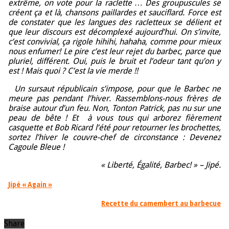
extrême, on vote pour la raclette … Des groupuscules se
créent ça et là, chansons paillardes et sauciflard. F
orce est
de constater que les langues des racletteux se délient et
que leur discours est décomplexé aujourd’hui. On s’invite,
c’est convivial, ça rigole hihihi, hahaha, comme pour mieux
nous enfumer!
Le pire c’est leur rejet du barbec, parce que
pluriel, différent. Oui, puis le bruit et l’odeur tant qu’on y
est ! Mais quoi ? C’est la vie merde !!
Un sursaut républicain s’impose, pour que le Barbec ne
meure pas pendant l’hiver.
Rassemblons-nous frères de
braise autour d’un feu. Non, Tonton Patrick, pas nu sur une
peau de bête ! Et à vous tous qui arborez fièrement
casquette et Bob Ricard l’été pour retourner les brochettes,
sortez l’hiver le couvre-chef de circonstance : Devenez
Cagoule Bleue !
« Liberté, Égalité, Barbec! » – Jipé.
Jipé « Again »
Recette du camembert au barbecue
Share