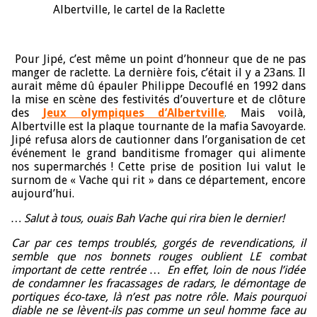
Albertville, le cartel de la Raclette
Pour Jipé, c’est même un point d’honneur que de ne pas
manger de raclette. La dernière fois, c’était il y a 23ans. Il
aurait même dû épauler Philippe Decouflé en 1992 dans
la mise en scène des festivités d’ouverture et de clôture
des
Jeux olympiques d’Albertville
.
Mais voilà,
Albertville est la plaque tournante de la mafia Savoyarde.
Jipé refusa alors de cautionner dans l’organisation de cet
événement le grand banditisme fromager qui alimente
nos supermarchés ! Cette prise de position lui valut le
surnom de « Vache qui rit » dans ce département, encore
aujourd’hui.
… Salut à tous, ouais Bah Vache qui rira bien le dernier!
Car p
ar ces temps troublés, gorgés de revendications, il
semble que nos bonnets rouges oublient LE combat
important de cette rentrée … En effet, loin de nous l’idée
de condamner les fracassages de radars, le démontage de
portiques éco-taxe, là n’est pas notre rôle. Mais pourquoi
diable ne se lèvent-ils pas comme un seul homme face au