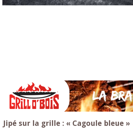
Accueil
* PARTAGEZ *
SAUCES Maison
TAPAS
La VIANDE
Le Bœuf et de Veau
Le porc
Le Mouton et l’Agneau
Le Poulet et la Volaille
Le Canard
Le lapin et le gibier
Le POISSON et +
A la BROCHE
Les ACCOMPAGNEMENTS
VEGETARIENS
DESSERTS
Jipé sur la grille : « Cagoule bleue »