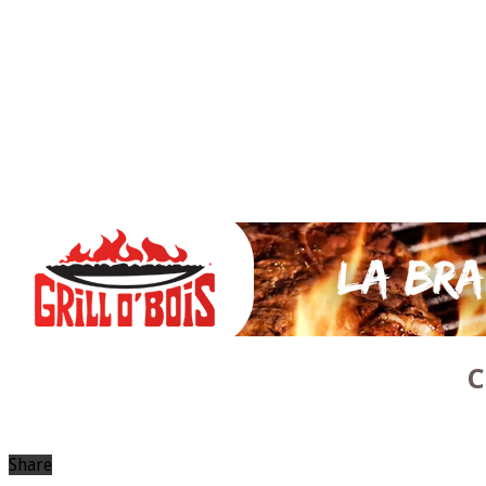
SAUCES Maison
TAPAS
La VIANDE
Le Bœuf et de Veau
Le porc
Le Mouton et l’Agneau
Le Poulet et la Volaille
Le Canard
Le lapin et le gibier
Le POISSON et +
A la BROCHE
Les ACCOMPAGNEMENTS
VEGETARIENS
DESSERTS
C
Share