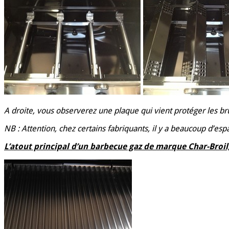
A droite, vous observerez une plaque qui vient protéger les brû
NB : Attention, chez certains fabriquants, il y a beaucoup d’espa
L’atout principal d’un barbecue gaz de marque Char-Broil,