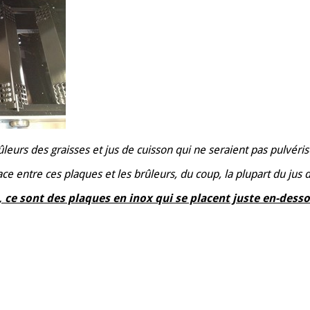
leurs des graisses et jus de cuisson qui ne seraient pas pulvéris
ce entre ces plaques et les brûleurs, du coup, la plupart du jus de 
 ce sont des plaques en inox qui se placent juste en-desso