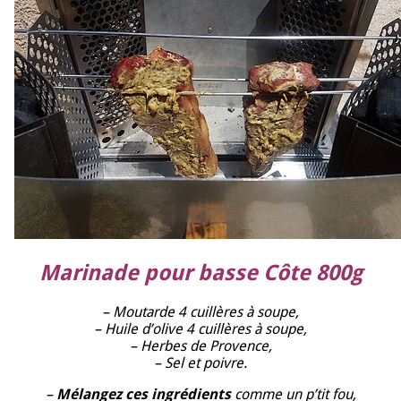
Marinade pour basse Côte 800g
– M
outarde 4 cuillères à soupe,
– H
uile d’olive 4 cuillères à soupe,
– H
erbes de Provence,
– Sel et poivre.
–
Mélangez ces ingrédients
comme un p’tit fou,