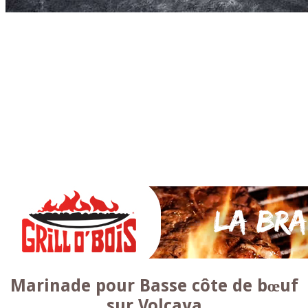
Accueil
* PARTAGEZ *
SAUCES Maison
TAPAS
La VIANDE
Le Bœuf et de Veau
Le porc
Le Mouton et l’Agneau
Le Poulet et la Volaille
Le Canard
Le lapin et le gibier
Le POISSON et +
A la BROCHE
Les ACCOMPAGNEMENTS
VEGETARIENS
DESSERTS
Marinade pour Basse côte de bœuf
sur Volcaya