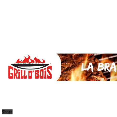
SAUCES Maison
TAPAS
La VIANDE
Le Bœuf et de Veau
Le porc
Le Mouton et l’Agneau
Le Poulet et la Volaille
Le Canard
Le lapin et le gibier
Le POISSON et +
A la BROCHE
Les ACCOMPAGNEMENTS
VEGETARIENS
DESSERTS
Share