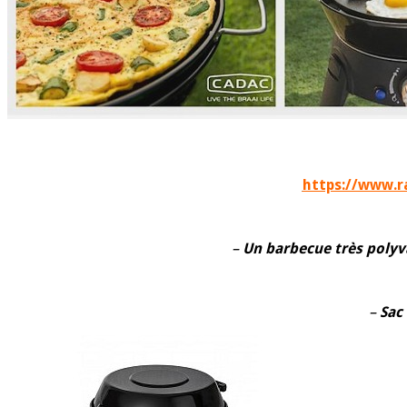
https://www.r
–
Un barbecue très poly
–
Sac