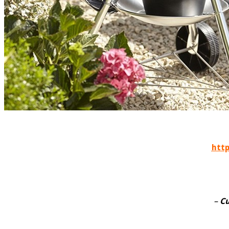
http
–
Cu