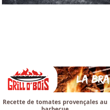
Accueil
* PARTAGEZ *
SAUCES Maison
TAPAS
La VIANDE
Le Bœuf et de Veau
Le porc
Le Mouton et l’Agneau
Le Poulet et la Volaille
Le Canard
Le lapin et le gibier
Le POISSON et +
A la BROCHE
Les ACCOMPAGNEMENTS
VEGETARIENS
DESSERTS
Recette de tomates provençales au
barbecue