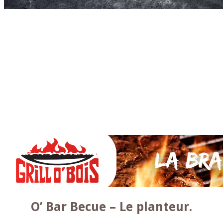
Accueil
* PARTAGEZ *
SAUCES Maison
TAPAS
La VIANDE
Le Bœuf et de Veau
Le porc
Le Mouton et l’Agneau
Le Poulet et la Volaille
Le Canard
Le lapin et le gibier
Le POISSON et +
A la BROCHE
Les ACCOMPAGNEMENTS
VEGETARIENS
DESSERTS
O’ Bar Becue – Le planteur.