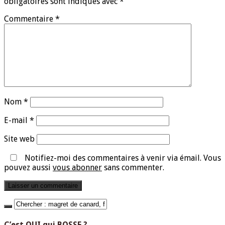
obligatoires sont indiqués avec
*
Commentaire
*
Nom
*
E-mail
*
Site web
Notifiez-moi des commentaires à venir via émail. Vous
pouvez aussi
vous abonner
sans commenter.
C’est QUI qui BOSSE ?