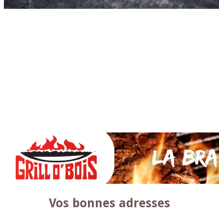
Accueil
* PARTAGEZ *
SAUCES Maison
TAPAS
La VIANDE
Le Bœuf et de Veau
Le porc
Le Mouton et l’Agneau
Le Poulet et la Volaille
Le Canard
Le lapin et le gibier
Le POISSON et +
A la BROCHE
Les ACCOMPAGNEMENTS
VEGETARIENS
DESSERTS
Vos bonnes adresses