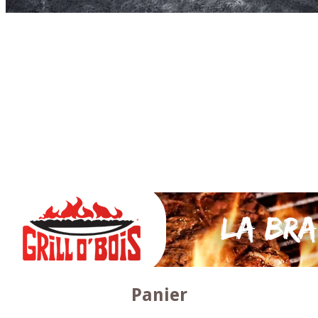
Accueil
* PARTAGEZ *
SAUCES Maison
TAPAS
La VIANDE
Le Bœuf et de Veau
Le porc
Le Mouton et l’Agneau
Le Poulet et la Volaille
Le Canard
Le lapin et le gibier
Le POISSON et +
A la BROCHE
Les ACCOMPAGNEMENTS
VEGETARIENS
DESSERTS
Panier