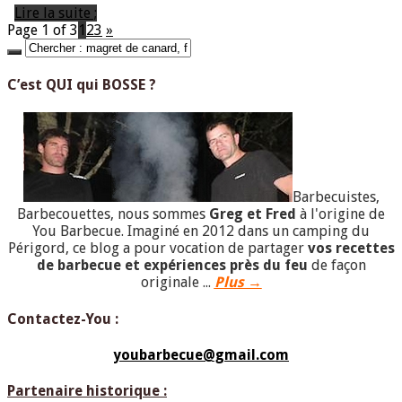
Lire la suite ;
Page 1 of 3
1
2
3
»
C’est QUI qui BOSSE ?
Barbecuistes,
Barbecouettes, nous sommes
Greg et Fred
à l'origine de
You Barbecue. Imaginé en 2012 dans un camping du
Périgord, ce blog a pour vocation de partager
vos recettes
de barbecue et expériences près du feu
de façon
originale ...
Plus →
Contactez-You :
youbarbecue@gmail.com
Partenaire historique :