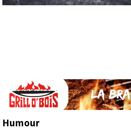
Accueil
* PARTAGEZ *
SAUCES Maison
TAPAS
La VIANDE
Le Bœuf et de Veau
Le porc
Le Mouton et l’Agneau
Le Poulet et la Volaille
Le Canard
Le lapin et le gibier
Le POISSON et +
A la BROCHE
Les ACCOMPAGNEMENTS
VEGETARIENS
DESSERTS
Humour