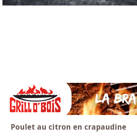
Accueil
* PARTAGEZ *
SAUCES Maison
TAPAS
La VIANDE
Le Bœuf et de Veau
Le porc
Le Mouton et l’Agneau
Le Poulet et la Volaille
Le Canard
Le lapin et le gibier
Le POISSON et +
A la BROCHE
Les ACCOMPAGNEMENTS
VEGETARIENS
DESSERTS
Poulet au citron en crapaudine