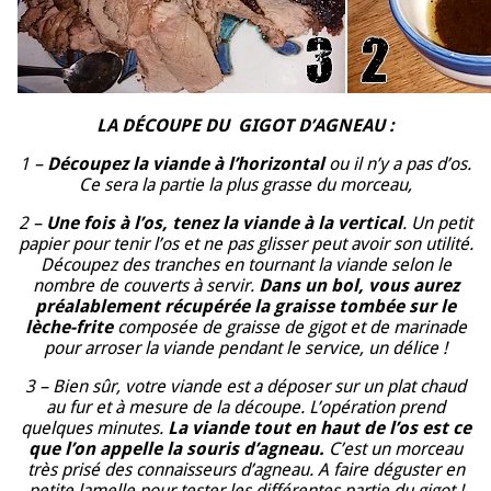
LA DÉCOUPE DU GIGOT D’AGNEAU :
1 –
Découpez la viande à l’horizontal
ou il n’y a pas d’os.
Ce sera la partie la plus grasse du morceau,
2 –
Une fois à l’os, tenez la viande à la vertical
. Un petit
papier pour tenir l’os et ne pas glisser peut avoir son utilité.
Découpez des tranches en tournant la viande selon le
nombre de couverts à servir.
Dans un bol, vous aurez
préalablement récupérée la graisse tombée sur le
lèche-frite
composée de graisse de gigot et de marinade
pour arroser la viande pendant le service, un délice !
3 – Bien sûr, votre viande est a déposer sur un plat chaud
au fur et à mesure de la découpe. L’opération prend
quelques minutes.
La viande tout en haut de l’os est ce
que l’on appelle la souris d’agneau.
C’est un morceau
très prisé des connaisseurs d’agneau. A faire déguster en
petite lamelle pour tester les différentes partie du gigot !