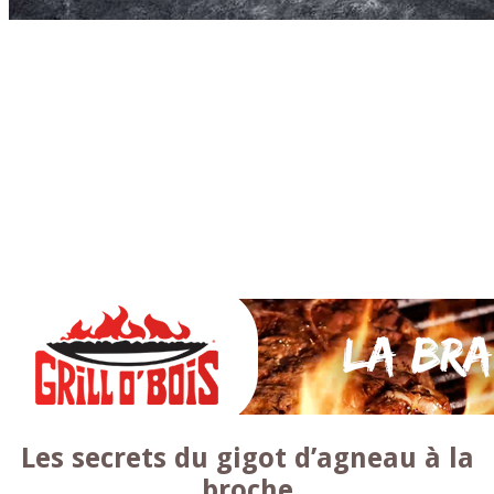
Accueil
* PARTAGEZ *
SAUCES Maison
TAPAS
La VIANDE
Le Bœuf et de Veau
Le porc
Le Mouton et l’Agneau
Le Poulet et la Volaille
Le Canard
Le lapin et le gibier
Le POISSON et +
A la BROCHE
Les ACCOMPAGNEMENTS
VEGETARIENS
DESSERTS
Les secrets du gigot d’agneau à la
broche