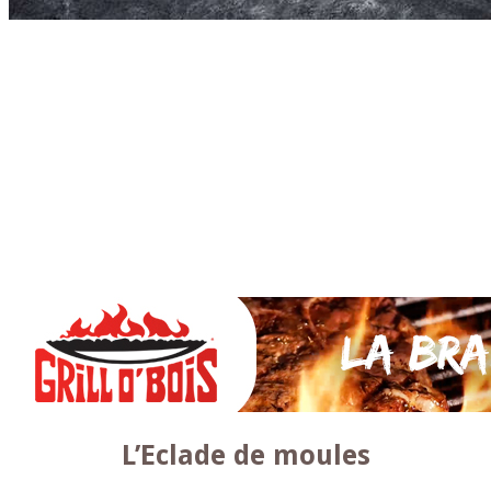
Accueil
* PARTAGEZ *
SAUCES Maison
TAPAS
La VIANDE
Le Bœuf et de Veau
Le porc
Le Mouton et l’Agneau
Le Poulet et la Volaille
Le Canard
Le lapin et le gibier
Le POISSON et +
A la BROCHE
Les ACCOMPAGNEMENTS
VEGETARIENS
DESSERTS
L’Eclade de moules